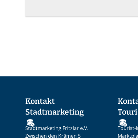
Kontakt
Kont
Stadtmarketing
Touri
Stadtmarketing Fritzlar e.V.
Tourist-I
Zwischen den Krämen 5
Marktpla