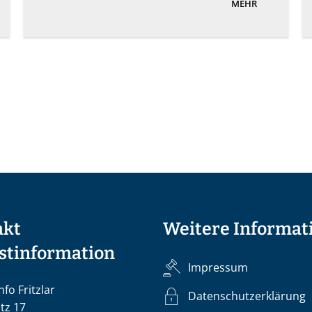
MEHR
akt
Weitere Informat
stinformation
Impressum
nfo Fritzlar
Datenschutzerklärung
tz 17